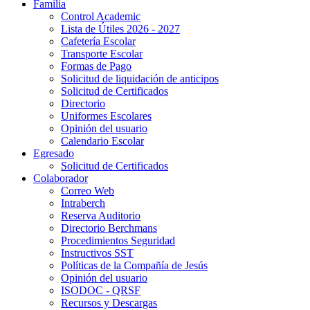
Familia
Control Academic
Lista de Útiles 2026 - 2027
Cafetería Escolar
Transporte Escolar
Formas de Pago
Solicitud de liquidación de anticipos
Solicitud de Certificados
Directorio
Uniformes Escolares
Opinión del usuario
Calendario Escolar
Egresado
Solicitud de Certificados
Colaborador
Correo Web
Intraberch
Reserva Auditorio
Directorio Berchmans
Procedimientos Seguridad
Instructivos SST
Políticas de la Compañía de Jesús
Opinión del usuario
ISODOC - QRSF
Recursos y Descargas