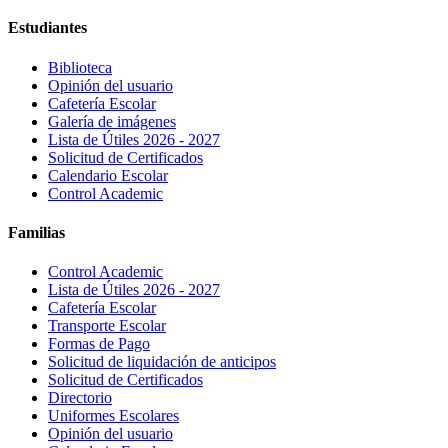
Estudiantes
Biblioteca
Opinión del usuario
Cafetería Escolar
Galería de imágenes
Lista de Útiles 2026 - 2027
Solicitud de Certificados
Calendario Escolar
Control Academic
Familias
Control Academic
Lista de Útiles 2026 - 2027
Cafetería Escolar
Transporte Escolar
Formas de Pago
Solicitud de liquidación de anticipos
Solicitud de Certificados
Directorio
Uniformes Escolares
Opinión del usuario