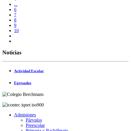
...
6
7
8
9
10
Noticias
Actividad Escolar
Egresados
Admisiones
Párvulos
Preescolar
Primaria y Bachillerato