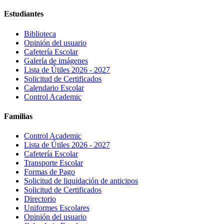
Estudiantes
Biblioteca
Opinión del usuario
Cafetería Escolar
Galería de imágenes
Lista de Útiles 2026 - 2027
Solicitud de Certificados
Calendario Escolar
Control Academic
Familias
Control Academic
Lista de Útiles 2026 - 2027
Cafetería Escolar
Transporte Escolar
Formas de Pago
Solicitud de liquidación de anticipos
Solicitud de Certificados
Directorio
Uniformes Escolares
Opinión del usuario