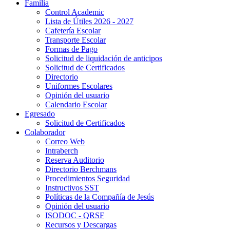
Familia
Control Academic
Lista de Útiles 2026 - 2027
Cafetería Escolar
Transporte Escolar
Formas de Pago
Solicitud de liquidación de anticipos
Solicitud de Certificados
Directorio
Uniformes Escolares
Opinión del usuario
Calendario Escolar
Egresado
Solicitud de Certificados
Colaborador
Correo Web
Intraberch
Reserva Auditorio
Directorio Berchmans
Procedimientos Seguridad
Instructivos SST
Políticas de la Compañía de Jesús
Opinión del usuario
ISODOC - QRSF
Recursos y Descargas