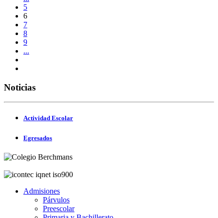
5
6
7
8
9
...
Noticias
Actividad Escolar
Egresados
Admisiones
Párvulos
Preescolar
Primaria y Bachillerato