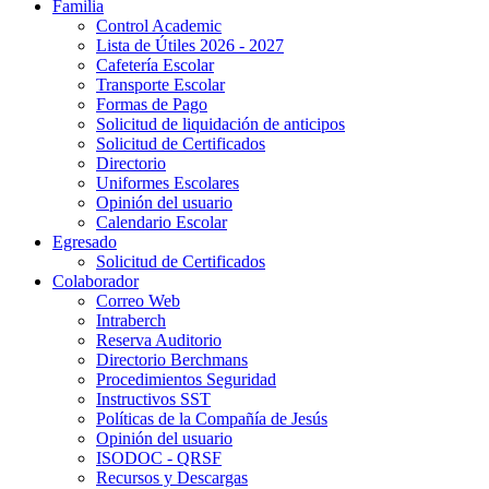
Familia
Control Academic
Lista de Útiles 2026 - 2027
Cafetería Escolar
Transporte Escolar
Formas de Pago
Solicitud de liquidación de anticipos
Solicitud de Certificados
Directorio
Uniformes Escolares
Opinión del usuario
Calendario Escolar
Egresado
Solicitud de Certificados
Colaborador
Correo Web
Intraberch
Reserva Auditorio
Directorio Berchmans
Procedimientos Seguridad
Instructivos SST
Políticas de la Compañía de Jesús
Opinión del usuario
ISODOC - QRSF
Recursos y Descargas