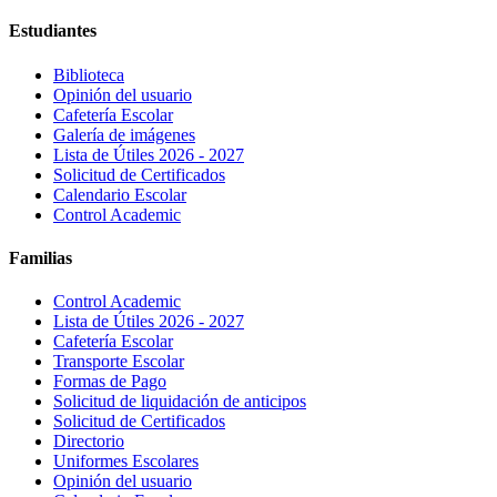
Estudiantes
Biblioteca
Opinión del usuario
Cafetería Escolar
Galería de imágenes
Lista de Útiles 2026 - 2027
Solicitud de Certificados
Calendario Escolar
Control Academic
Familias
Control Academic
Lista de Útiles 2026 - 2027
Cafetería Escolar
Transporte Escolar
Formas de Pago
Solicitud de liquidación de anticipos
Solicitud de Certificados
Directorio
Uniformes Escolares
Opinión del usuario