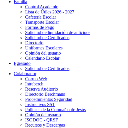
Familia
Control Academic
Lista de Útiles 2026 - 2027
Cafetería Escolar
Transporte Escolar
Formas de Pago
Solicitud de liquidación de anticipos
Solicitud de Certificados
Directorio
Uniformes Escolares
Opinión del usuario
Calendario Escolar
Egresado
Solicitud de Certificados
Colaborador
Correo Web
Intraberch
Reserva Auditorio
Directorio Berchmans
Procedimientos Seguridad
Instructivos SST
Políticas de la Compañía de Jesús
Opinión del usuario
ISODOC - QRSF
Recursos y Descargas