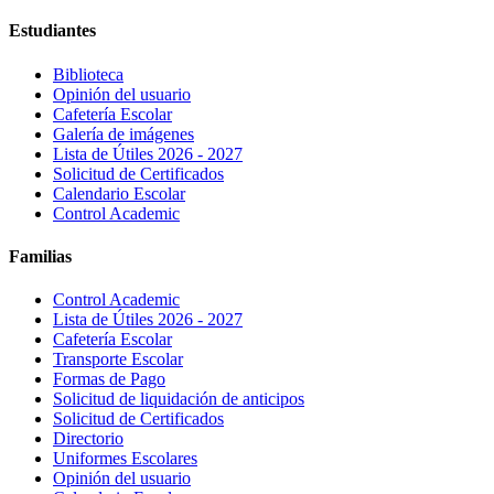
Estudiantes
Biblioteca
Opinión del usuario
Cafetería Escolar
Galería de imágenes
Lista de Útiles 2026 - 2027
Solicitud de Certificados
Calendario Escolar
Control Academic
Familias
Control Academic
Lista de Útiles 2026 - 2027
Cafetería Escolar
Transporte Escolar
Formas de Pago
Solicitud de liquidación de anticipos
Solicitud de Certificados
Directorio
Uniformes Escolares
Opinión del usuario