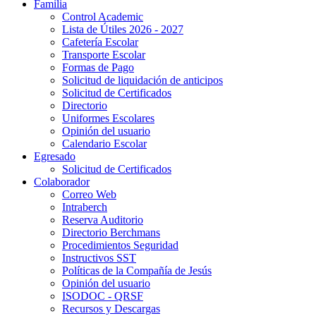
Familia
Control Academic
Lista de Útiles 2026 - 2027
Cafetería Escolar
Transporte Escolar
Formas de Pago
Solicitud de liquidación de anticipos
Solicitud de Certificados
Directorio
Uniformes Escolares
Opinión del usuario
Calendario Escolar
Egresado
Solicitud de Certificados
Colaborador
Correo Web
Intraberch
Reserva Auditorio
Directorio Berchmans
Procedimientos Seguridad
Instructivos SST
Políticas de la Compañía de Jesús
Opinión del usuario
ISODOC - QRSF
Recursos y Descargas