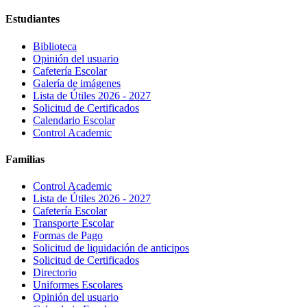
Estudiantes
Biblioteca
Opinión del usuario
Cafetería Escolar
Galería de imágenes
Lista de Útiles 2026 - 2027
Solicitud de Certificados
Calendario Escolar
Control Academic
Familias
Control Academic
Lista de Útiles 2026 - 2027
Cafetería Escolar
Transporte Escolar
Formas de Pago
Solicitud de liquidación de anticipos
Solicitud de Certificados
Directorio
Uniformes Escolares
Opinión del usuario