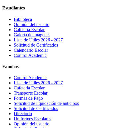
Estudiantes
Biblioteca
Opinión del usuario
Cafetería Escolar
Galería de imágenes
Lista de Útiles 2026 - 2027
Solicitud de Certificados
Calendario Escolar
Control Academic
Familias
Control Academic
Lista de Útiles 2026 - 2027
Cafetería Escolar
Transporte Escolar
Formas de Pago
Solicitud de liquidación de anticipos
Solicitud de Certificados
Directorio
Uniformes Escolares
Opinión del usuario