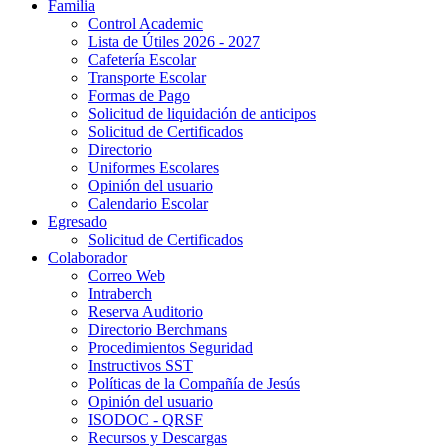
Familia
Control Academic
Lista de Útiles 2026 - 2027
Cafetería Escolar
Transporte Escolar
Formas de Pago
Solicitud de liquidación de anticipos
Solicitud de Certificados
Directorio
Uniformes Escolares
Opinión del usuario
Calendario Escolar
Egresado
Solicitud de Certificados
Colaborador
Correo Web
Intraberch
Reserva Auditorio
Directorio Berchmans
Procedimientos Seguridad
Instructivos SST
Políticas de la Compañía de Jesús
Opinión del usuario
ISODOC - QRSF
Recursos y Descargas