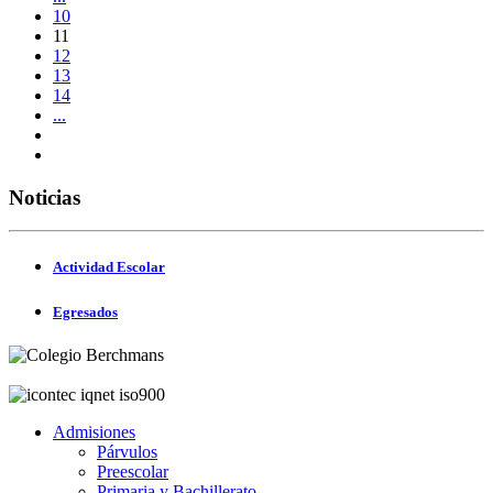
10
11
12
13
14
...
Noticias
Actividad Escolar
Egresados
Admisiones
Párvulos
Preescolar
Primaria y Bachillerato