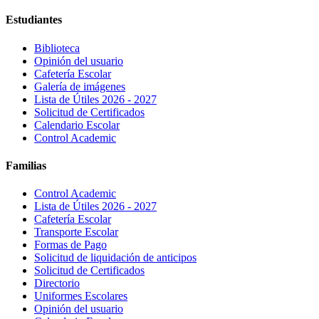
Estudiantes
Biblioteca
Opinión del usuario
Cafetería Escolar
Galería de imágenes
Lista de Útiles 2026 - 2027
Solicitud de Certificados
Calendario Escolar
Control Academic
Familias
Control Academic
Lista de Útiles 2026 - 2027
Cafetería Escolar
Transporte Escolar
Formas de Pago
Solicitud de liquidación de anticipos
Solicitud de Certificados
Directorio
Uniformes Escolares
Opinión del usuario