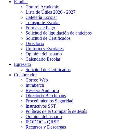
Familia
Control Academic
Lista de Útiles 2026 - 2027
Cafetería Escolar
Transporte Escolar
Formas de Pago
Solicitud de liquidación de anticipos
Solicitud de Certificados
Directorio
Uniformes Escolares
Opinión del usuario
Calendario Escolar
Egresado
Solicitud de Certificados
Colaborador
Correo Web
Intraberch
Reserva Auditorio
Directorio Berchmans
Procedimientos Seguridad
Instructivos SST
Políticas de la Compañía de Jesús
Opinión del usuario
ISODOC - QRSF
Recursos y Descargas