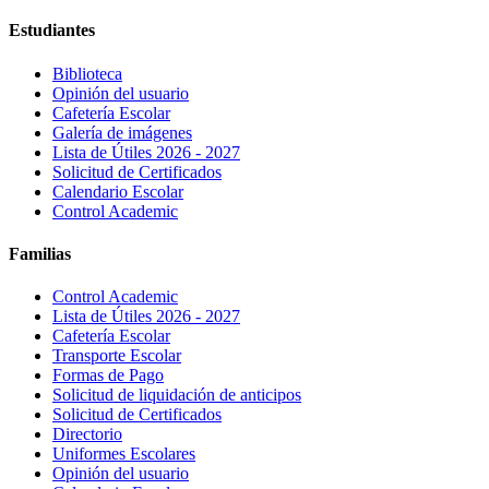
Estudiantes
Biblioteca
Opinión del usuario
Cafetería Escolar
Galería de imágenes
Lista de Útiles 2026 - 2027
Solicitud de Certificados
Calendario Escolar
Control Academic
Familias
Control Academic
Lista de Útiles 2026 - 2027
Cafetería Escolar
Transporte Escolar
Formas de Pago
Solicitud de liquidación de anticipos
Solicitud de Certificados
Directorio
Uniformes Escolares
Opinión del usuario