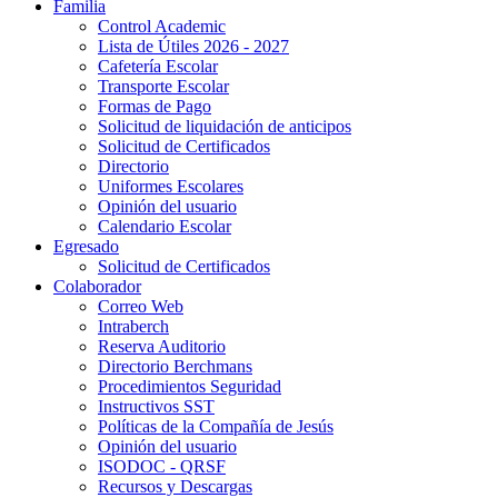
Familia
Control Academic
Lista de Útiles 2026 - 2027
Cafetería Escolar
Transporte Escolar
Formas de Pago
Solicitud de liquidación de anticipos
Solicitud de Certificados
Directorio
Uniformes Escolares
Opinión del usuario
Calendario Escolar
Egresado
Solicitud de Certificados
Colaborador
Correo Web
Intraberch
Reserva Auditorio
Directorio Berchmans
Procedimientos Seguridad
Instructivos SST
Políticas de la Compañía de Jesús
Opinión del usuario
ISODOC - QRSF
Recursos y Descargas